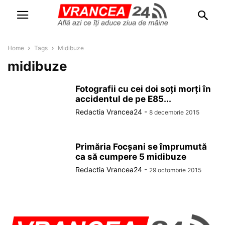
Home
Tags
Midibuze
midibuze
Fotografii cu cei doi soți morți în
accidentul de pe E85...
Redactia Vrancea24
-
8 decembrie 2015
Primăria Focşani se împrumută
ca să cumpere 5 midibuze
Redactia Vrancea24
-
29 octombrie 2015