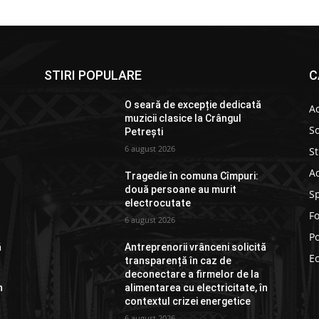
STIRI POPULARE
C
O seară de excepție dedicată
Ac
muzicii clasice la Crângul
So
Petrești
6 august 2026
St
Ad
Tragedie în comuna Cîmpuri:
două persoane au murit
S
electrocutate
F
6 august 2026
Po
ă
Antreprenorii vrânceni solicită
E
transparență în caz de
deconectare a firmelor de la
n
alimentarea cu electricitate, în
contextul crizei energetice
6 august 2026