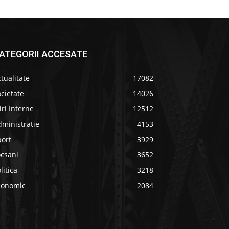
ATEGORII ACCESATE
tualitate
17082
cietate
14026
iri Interne
12512
ministratie
4153
port
3929
ocsani
3652
litica
3218
conomic
2084