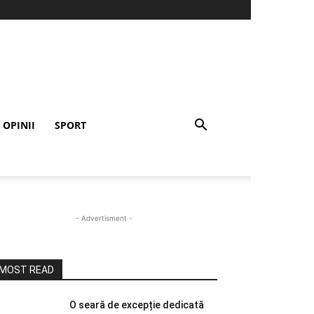
OPINII
SPORT
- Advertisment -
MOST READ
O seară de excepție dedicată