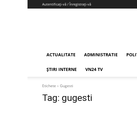
Autentificați-vă / Înregistrați-vă
Vrancea24
ACTUALITATE
ADMINISTRATIE
POLI
ȘTIRI INTERNE
VN24 TV
Etichete
Gugesti
Tag:
gugesti