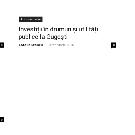
Administratie
Investiții în drumuri și utilități
publice la Gugești
Catalin Stancu
-
10 februarie 2016
0
0
0