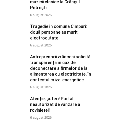
muzicii clasice la Crângul
Petrești
6 august 2026
Tragedie în comuna Cîmpuri:
două persoane au murit
electrocutate
6 august 2026
Antreprenorii vrânceni solicită
transparență în caz de
deconectare a firmelor de la
alimentarea cu electricitate, în
contextul crizei energetice
6 august 2026
Atenție, șoferi! Portal
neautorizat de vânzare a
rovinietei!
6 august 2026