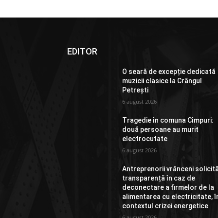
EDITOR
O seară de excepție dedicată
muzicii clasice la Crângul
Petrești
6 august 2026
Tragedie în comuna Cîmpuri:
două persoane au murit
electrocutate
6 august 2026
Antreprenorii vrânceni solicit
transparență în caz de
deconectare a firmelor de la
alimentarea cu electricitate, î
contextul crizei energetice
6 august 2026