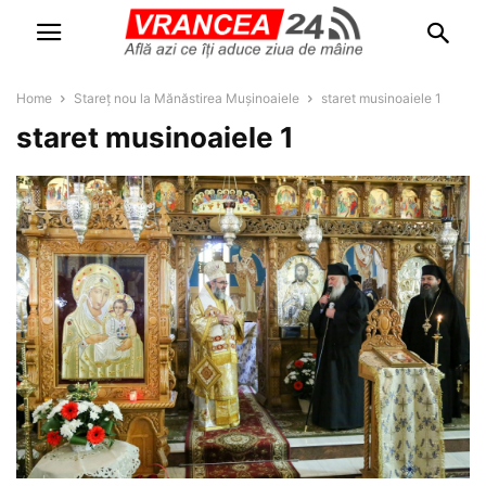
Home
Stareț nou la Mănăstirea Mușinoaiele
staret musinoaiele 1
staret musinoaiele 1