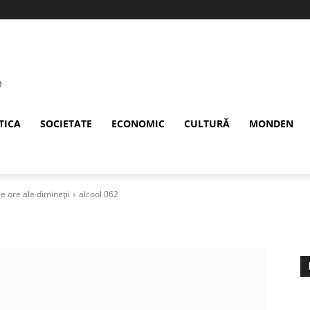
TICA
SOCIETATE
ECONOMIC
CULTURĂ
MONDEN
le ore ale dimineții
alcool 062