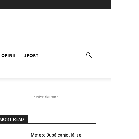
OPINII
SPORT
- Advertisment -
MOST READ
Meteo: După caniculă, se