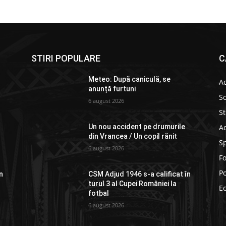
STIRI POPULARE
C
Meteo: După caniculă, se
Ac
anunță furtuni
So
6 august 2026
St
Ad
Un nou accident pe drumurile
din Vrancea / Un copil rănit
S
6 august 2026
F
Po
n
CSM Adjud 1946 s-a calificat în
turul 3 al Cupei României la
E
fotbal
6 august 2026