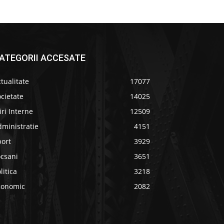
ATEGORII ACCESATE
tualitate
17077
cietate
14025
iri Interne
12509
ministratie
4151
port
3929
ocsani
3651
litica
3218
conomic
2082