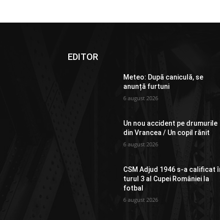
EDITOR
Meteo: După caniculă, se
anunță furtuni
6 august 2026
Un nou accident pe drumurile
din Vrancea / Un copil rănit
6 august 2026
CSM Adjud 1946 s-a calificat î
turul 3 al Cupei României la
fotbal
6 august 2026