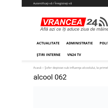
Autentificați-vă / Înregistrați-vă
Vrancea24
ACTUALITATE
ADMINISTRATIE
POLI
ȘTIRI INTERNE
VN24 TV
Acasă
Șofer depistat sub influența alcoolului, la prime
alcool 062