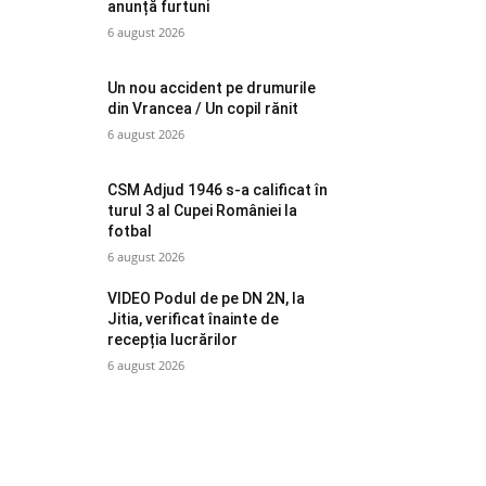
anunță furtuni
6 august 2026
Un nou accident pe drumurile
din Vrancea / Un copil rănit
6 august 2026
CSM Adjud 1946 s-a calificat în
turul 3 al Cupei României la
fotbal
6 august 2026
VIDEO Podul de pe DN 2N, la
Jitia, verificat înainte de
recepția lucrărilor
6 august 2026