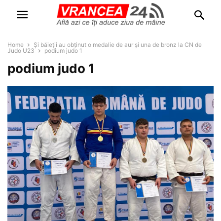
Home
Și băieții au obținut o medalie de aur și una de bronz la CN de
Judo U23
podium judo 1
podium judo 1