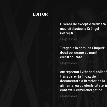
EDITOR
O seară de excepție dedicată
muzicii clasice la Crângul
Petrești
6 august 2026
Tragedie în comuna Cîmpuri:
două persoane au murit
electrocutate
6 august 2026
Antreprenorii vrânceni solicit
transparență în caz de
deconectare a firmelor de la
alimentarea cu electricitate, î
contextul crizei energetice
6 august 2026