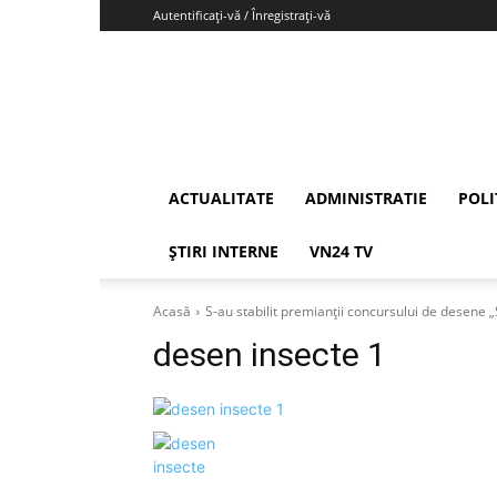
Autentificați-vă / Înregistrați-vă
Vrancea24
ACTUALITATE
ADMINISTRATIE
POLI
ȘTIRI INTERNE
VN24 TV
Acasă
S-au stabilit premianții concursului de desene „
desen insecte 1