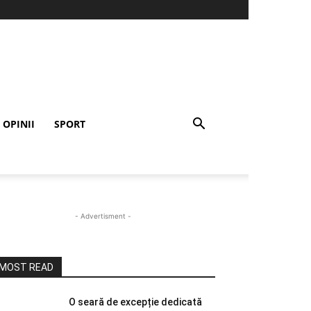
OPINII
SPORT
- Advertisment -
MOST READ
O seară de excepție dedicată