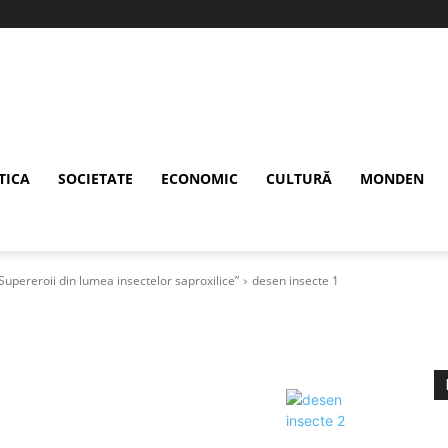
TICA
SOCIETATE
ECONOMIC
CULTURĂ
MONDEN
Supereroii din lumea insectelor saproxilice”
desen insecte 1