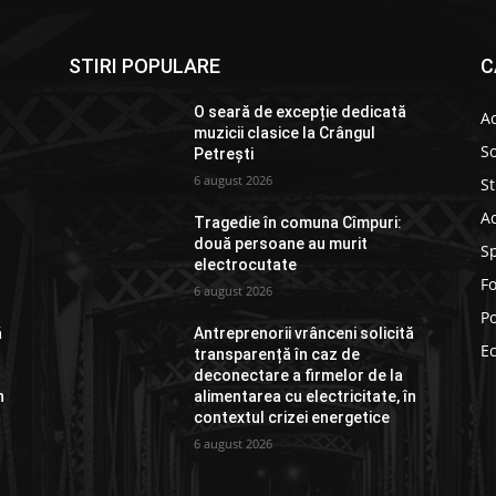
STIRI POPULARE
C
O seară de excepție dedicată
Ac
muzicii clasice la Crângul
So
Petrești
6 august 2026
St
Ad
Tragedie în comuna Cîmpuri:
două persoane au murit
S
electrocutate
F
6 august 2026
Po
ă
Antreprenorii vrânceni solicită
E
transparență în caz de
deconectare a firmelor de la
n
alimentarea cu electricitate, în
contextul crizei energetice
6 august 2026