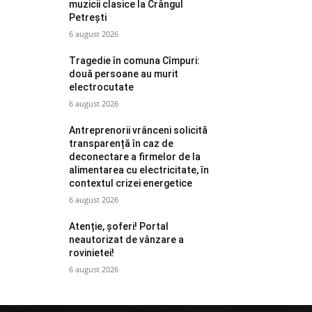
muzicii clasice la Crângul
Petrești
6 august 2026
Tragedie în comuna Cîmpuri:
două persoane au murit
electrocutate
6 august 2026
Antreprenorii vrânceni solicită
transparență în caz de
deconectare a firmelor de la
alimentarea cu electricitate, în
contextul crizei energetice
6 august 2026
Atenție, șoferi! Portal
neautorizat de vânzare a
rovinietei!
6 august 2026