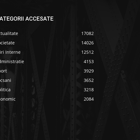
ATEGORII ACCESATE
tualitate
17082
cietate
14026
iri Interne
12512
ministratie
4153
port
3929
ocsani
3652
litica
3218
conomic
2084