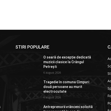
STIRI POPULARE
C
O seară de excepție dedicată
Ac
muzicii clasice la Crângul
So
Petrești
6 august 2026
St
Ad
Tragedie în comuna Cîmpuri:
două persoane au murit
S
electrocutate
F
6 august 2026
Po
ă
Antreprenorii vrânceni solicită
E