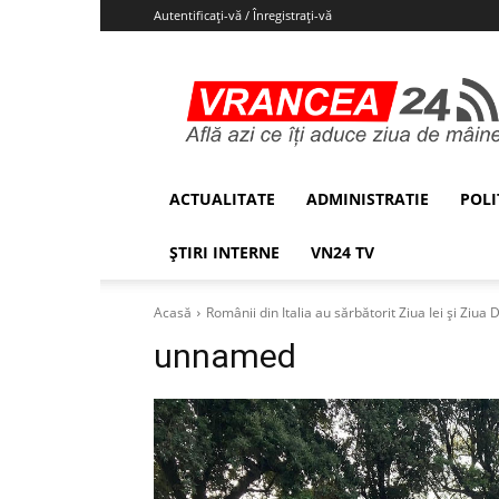
Autentificați-vă / Înregistrați-vă
Vrancea24
ACTUALITATE
ADMINISTRATIE
POLI
ȘTIRI INTERNE
VN24 TV
Acasă
Românii din Italia au sărbătorit Ziua Iei și Ziua 
unnamed