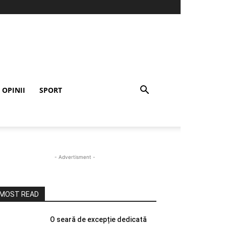
OPINII
SPORT
- Advertisment -
MOST READ
O seară de excepție dedicată