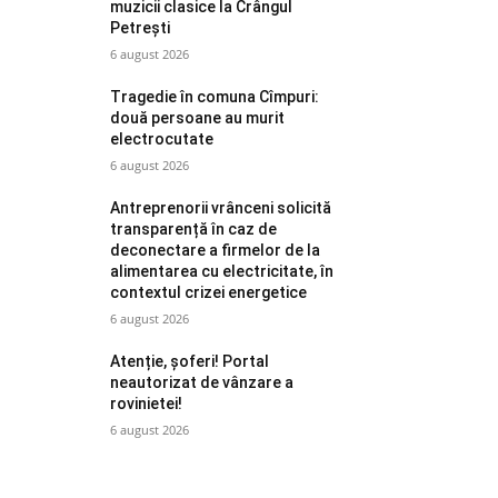
muzicii clasice la Crângul
Petrești
6 august 2026
Tragedie în comuna Cîmpuri:
două persoane au murit
electrocutate
6 august 2026
Antreprenorii vrânceni solicită
transparență în caz de
deconectare a firmelor de la
alimentarea cu electricitate, în
contextul crizei energetice
6 august 2026
Atenție, șoferi! Portal
neautorizat de vânzare a
rovinietei!
6 august 2026