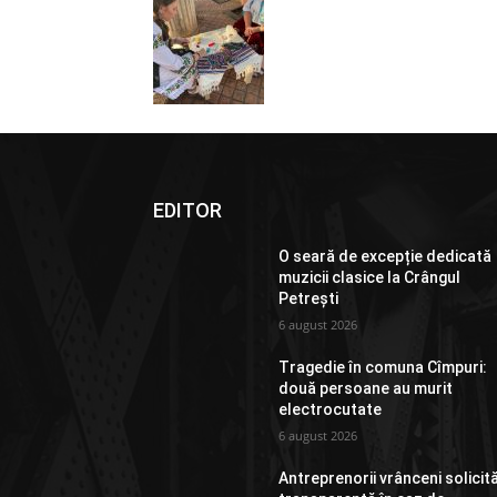
EDITOR
O seară de excepție dedicată
muzicii clasice la Crângul
Petrești
6 august 2026
Tragedie în comuna Cîmpuri:
două persoane au murit
electrocutate
6 august 2026
Antreprenorii vrânceni solicit