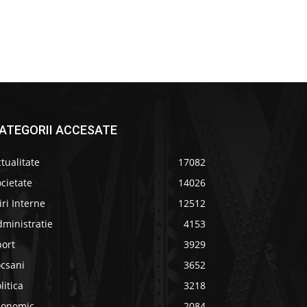
ATEGORII ACCESATE
tualitate
17082
cietate
14026
iri Interne
12512
ministratie
4153
port
3929
ocsani
3652
litica
3218
conomic
2084