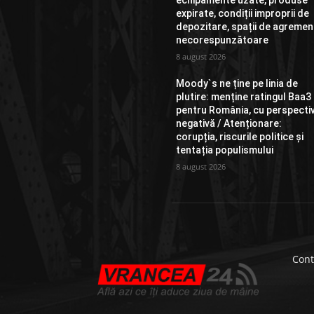
echipamente uzate, produse
expirate, condiții improprii de
depozitare, spații de agremen
necorespunzătoare
8 august 2026
Moody`s ne ține pe linia de
plutire: menține ratingul Baa3
pentru România, cu perspecti
negativă / Atenționare:
corupția, riscurile politice și
tentația populismului
8 august 2026
Cont