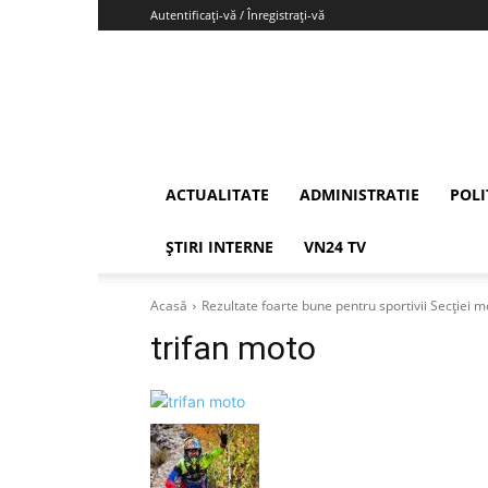
Autentificați-vă / Înregistrați-vă
Vrancea24
ACTUALITATE
ADMINISTRATIE
POLI
ȘTIRI INTERNE
VN24 TV
Acasă
Rezultate foarte bune pentru sportivii Secției 
trifan moto