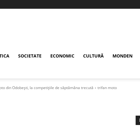
TICA
SOCIETATE
ECONOMIC
CULTURĂ
MONDEN
moto din Odobești, la competițiile de săptămâna trecută
trifan moto