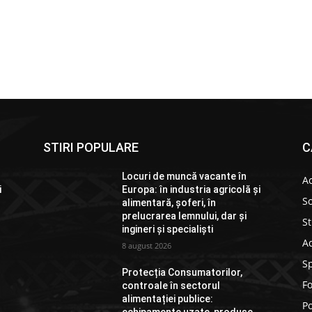
STIRI POPULARE
C
Locuri de muncă vacante în
Ac
i
Europa: în industria agricolă și
So
alimentară, șoferi, în
prelucrarea lemnului, dar și
St
ingineri și specialiști
Ad
8 august 2026
S
Protecția Consumatorilor,
F
controale în sectorul
alimentației publice:
Po