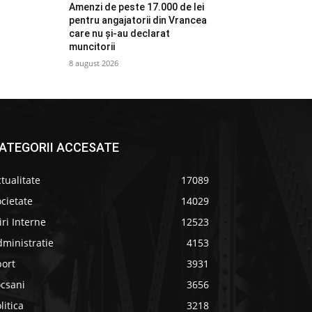
Amenzi de peste 17.000 de lei
pentru angajatorii din Vrancea
care nu și-au declarat
muncitorii
8 august 2026
ATEGORII ACCESATE
tualitate
17089
cietate
14029
iri Interne
12523
ministratie
4153
port
3931
ocsani
3656
litica
3218