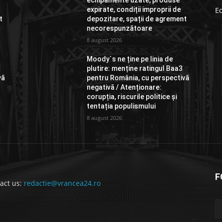
echipamente uzate, produse
expirate, condiții improprii de
E
t
depozitare, spații de agrement
necorespunzătoare
8 august 2026
Moody`s ne ține pe linia de
plutire: menține ratingul Baa3
vă
pentru România, cu perspectivă
negativă / Atenționare:
corupția, riscurile politice și
tentația populismului
8 august 2026
F
act us:
redactie@vrancea24.ro