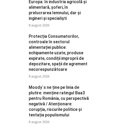
Europa: în industria agricolă și
alimentară, șoferi, în
prelucrarea lemnului, dar și
ingineri și specialiști
8 august 2026
Protecția Consumatorilor,
controale în sectorul
alimentației publice:
echipamente uzate, produse
expirate, condiții improprii de
depozitare, spații de agrement
necorespunzătoare
8 august 2026
Moody`s ne ține pe linia de
plutire: menține ratingul Baa3
pentru România, cu perspectivă
negativă / Atenționare:
corupția, riscurile politice și
tentația populismului
8 august 2026