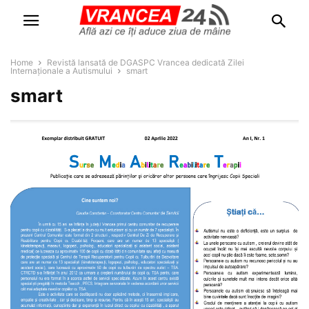
Home
Revistă lansată de DGASPC Vrancea dedicată Zilei
Internaționale a Autismului
smart
smart