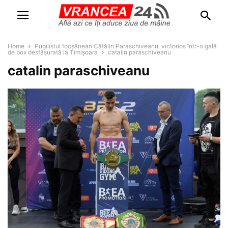
Home
Pugilistul focșănean Cătălin Paraschiveanu, victorios într-o gală
de box desfășurată la Timișoara
catalin paraschiveanu
catalin paraschiveanu