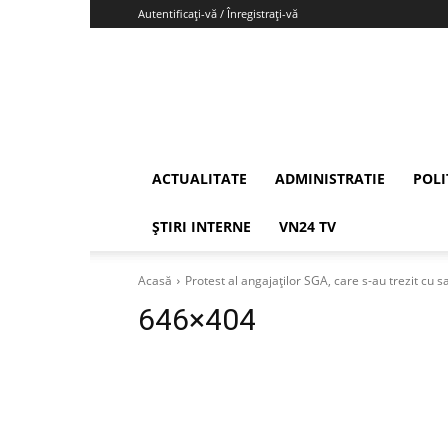
Autentificați-vă / Înregistrați-vă
Vrancea24
ACTUALITATE
ADMINISTRATIE
POLI
ȘTIRI INTERNE
VN24 TV
Acasă
Protest al angajaților SGA, care s-au trezit cu sa
646×404