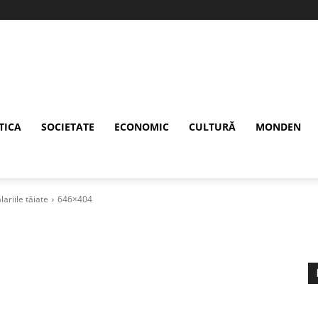
TICA
SOCIETATE
ECONOMIC
CULTURĂ
MONDEN
lariile tăiate
646×404