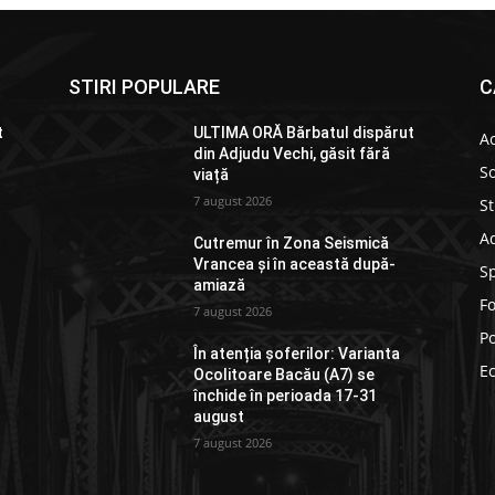
STIRI POPULARE
C
t
ULTIMA ORĂ Bărbatul dispărut
Ac
din Adjudu Vechi, găsit fără
So
viață
7 august 2026
St
Ad
Cutremur în Zona Seismică
Vrancea și în această după-
S
amiază
F
7 august 2026
Po
În atenția șoferilor: Varianta
E
Ocolitoare Bacău (A7) se
închide în perioada 17-31
august
7 august 2026