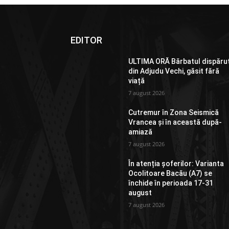
EDITOR
ULTIMA ORĂ Bărbatul dispăru
din Adjudu Vechi, găsit fără
viață
7 august 2026
Cutremur în Zona Seismică
Vrancea și în această după-
amiază
7 august 2026
În atenția șoferilor: Varianta
Ocolitoare Bacău (A7) se
închide în perioada 17-31
august
7 august 2026