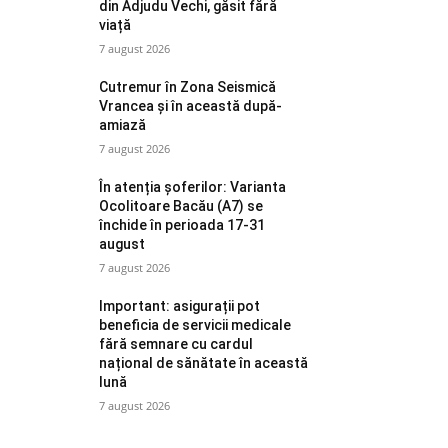
din Adjudu Vechi, găsit fără
viață
7 august 2026
Cutremur în Zona Seismică
Vrancea și în această după-
amiază
7 august 2026
În atenția șoferilor: Varianta
Ocolitoare Bacău (A7) se
închide în perioada 17-31
august
7 august 2026
Important: asigurații pot
beneficia de servicii medicale
fără semnare cu cardul
național de sănătate în această
lună
7 august 2026