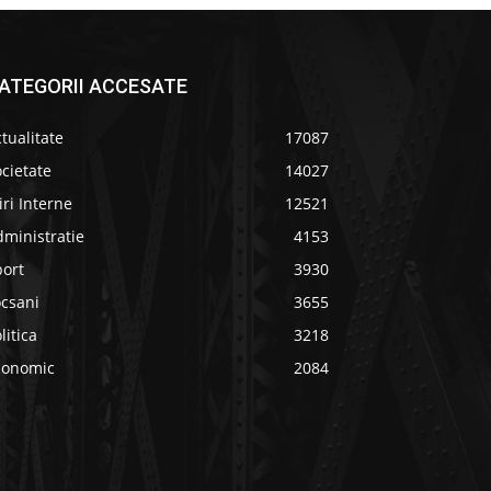
ATEGORII ACCESATE
tualitate
17087
cietate
14027
iri Interne
12521
ministratie
4153
port
3930
ocsani
3655
litica
3218
conomic
2084