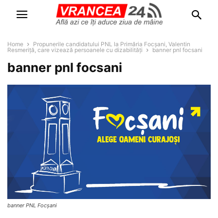
Home
Propunerile candidatului PNL la Primăria Focșani, Valentin
Resmeriță, care vizează persoanele cu dizabilități
banner pnl focsani
banner pnl focsani
banner PNL Focșani