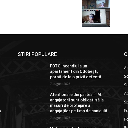
STIRI POPULARE
C
FOTO Incendiu la un
Ac
apartament din Odobești,
So
pornit de la o priză defectă
7 august 2026
St
Ad
Atenționare din partea ITM:
angajatorii sunt obligați să ia
S
măsuri de protejare a
F
ă
angajaților pe timp de caniculă
7 august 2026
Po
E