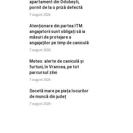
apartament din Odobești,
pornit de la o priză defectă
7 august 2026
Atenționare din partea ITM:
angajatorii sunt obligați să ia
măsuri de protejare a
angajaților pe timp de caniculă
7 august 2026
Meteo: alerte de caniculă și
furtuni, în Vrancea, pe tot
parcursul zilei
7 august 2026
Secetă mare pe piața locurilor
de muncă din județ
7 august 2026