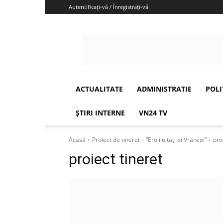
Autentificați-vă / Înregistrați-vă
Vrancea24
ACTUALITATE
ADMINISTRATIE
POLI
ȘTIRI INTERNE
VN24 TV
Acasă
Proiect de tineret – ”Eroii uitați ai Vrancei”
pro
proiect tineret