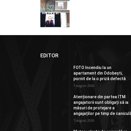
EDITOR
FOTO Incendiu la un
apartament din Odobești,
pornit de la o priză defectă
7 august 2026
Atenționare din partea ITM:
angajatorii sunt obligați să ia
măsuri de protejare a
angajaților pe timp de canicul
7 august 2026