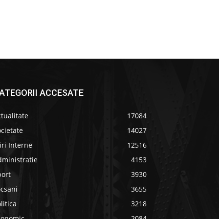
ATEGORII ACCESATE
tualitate
17084
cietate
14027
iri Interne
12516
ministratie
4153
port
3930
ocsani
3655
litica
3218
conomic
2084