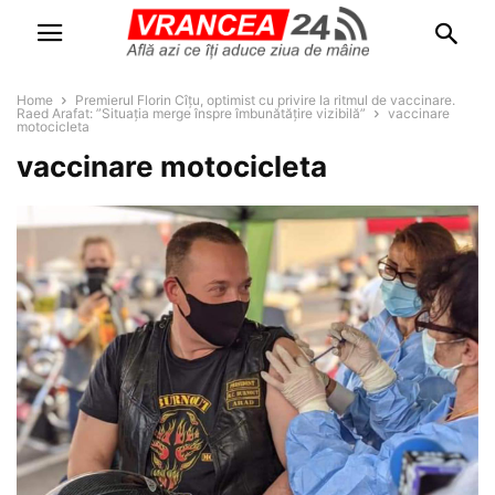
Home
Premierul Florin Cîțu, optimist cu privire la ritmul de vaccinare.
Raed Arafat: ”Situaţia merge înspre îmbunătăţire vizibilă”
vaccinare
motocicleta
vaccinare motocicleta