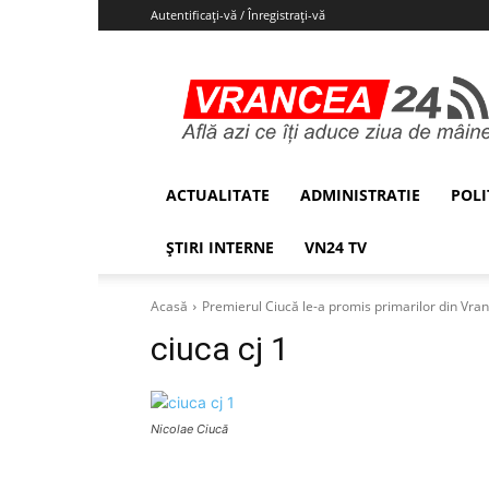
Autentificați-vă / Înregistrați-vă
Vrancea24
ACTUALITATE
ADMINISTRATIE
POLI
ȘTIRI INTERNE
VN24 TV
Acasă
Premierul Ciucă le-a promis primarilor din Vran
ciuca cj 1
Nicolae Ciucă