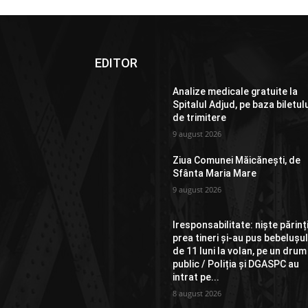
EDITOR
Analize medicale gratuite la
Spitalul Adjud, pe baza biletul
de trimitere
9 august 2026
Ziua Comunei Măicănești, de
Sfânta Maria Mare
9 august 2026
Iresponsabilitate: niște părinț
prea tineri și-au pus bebelușu
de 11 luni la volan, pe un drum
public / Poliția și DGASPC au
intrat pe...
8 august 2026