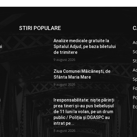
STIRI POPULARE
C
Analize medicale gratuite la
Ac
ui
Spitalul Adjud, pe baza biletului
So
de trimitere
9 august 2026
St
Ad
Ziua Comunei Măicănești, de
Sfânta Maria Mare
S
9 august 2026
F
Po
i
Iresponsabilitate: niște părinți
l
prea tineri și-au pus bebelușul
E
de 11 luni la volan, pe un drum
public / Poliția și DGASPC au
intrat pe...
8 august 2026