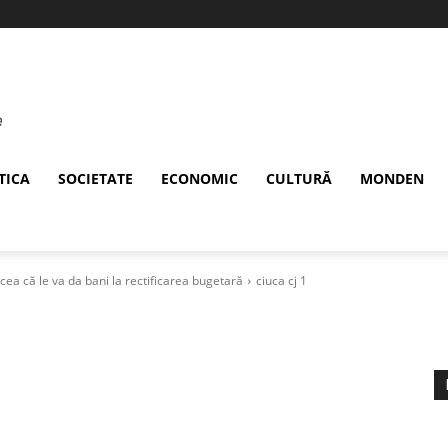
TICA
SOCIETATE
ECONOMIC
CULTURĂ
MONDEN
cea că le va da bani la rectificarea bugetară
ciuca cj 1