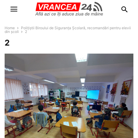
Home
Polițiștii Biroului de Siguranța Școlară, recomandări pentru elevii
din școli
2
2