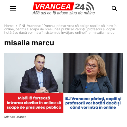
Home
PNL Vrancea: ”Domnul primar vrea să oblige școlile să intre în
online, pentru a scăpa de presiunea publică! Părinții, profesorii și copiii
hotărăsc dacă vor intra în sistem de învățare online!”
misaila marcu
misaila marcu
Misăilă, Marcu