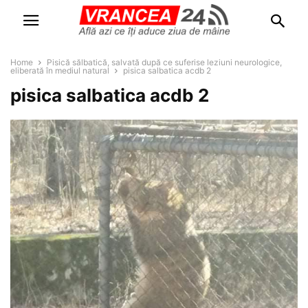
Home
Pisică sălbatică, salvată după ce suferise leziuni neurologice,
eliberată în mediul natural
pisica salbatica acdb 2
pisica salbatica acdb 2