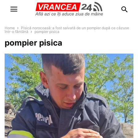
Home
Pisică norocoasă: a fost salvată de un pompier după ce căzuse
într-o fântână
pompier pisica
pompier pisica