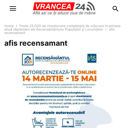
Home
Peste 25.000 de chestionare completate de vrânceni în primele
două săptămâni ale Recensământului Populației și Locuințelor
afis
recensamant
afis recensamant