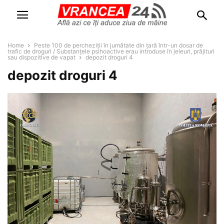
Home
Peste 100 de percheziții în jumătate din țară într-un dosar de
trafic de droguri / Substanțele psihoactive erau introduse în jeleuri, prăjituri
sau dispozitive de vapat
depozit droguri 4
depozit droguri 4