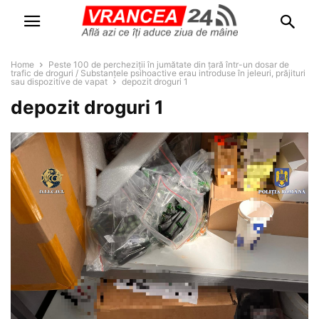
Home
Peste 100 de percheziții în jumătate din țară într-un dosar de
trafic de droguri / Substanțele psihoactive erau introduse în jeleuri, prăjituri
sau dispozitive de vapat
depozit droguri 1
depozit droguri 1