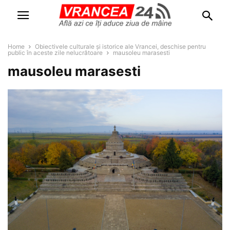
Home
Obiectivele culturale și istorice ale Vrancei, deschise pentru
public în aceste zile nelucrătoare
mausoleu marasesti
mausoleu marasesti