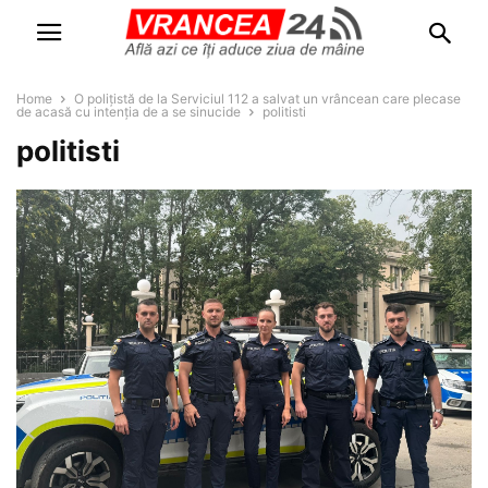
Home
O polițistă de la Serviciul 112 a salvat un vrâncean care plecase
de acasă cu intenția de a se sinucide
politisti
politisti