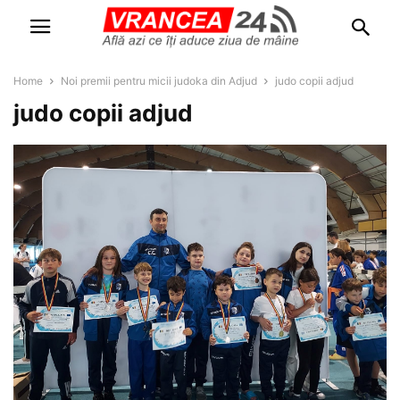
Home
Noi premii pentru micii judoka din Adjud
judo copii adjud
judo copii adjud