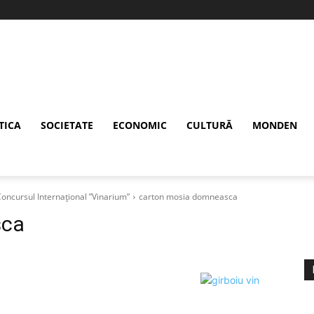
TICA
SOCIETATE
ECONOMIC
CULTURĂ
MONDEN
Concursul Internațional ”Vinarium”
carton mosia domneasca
sca