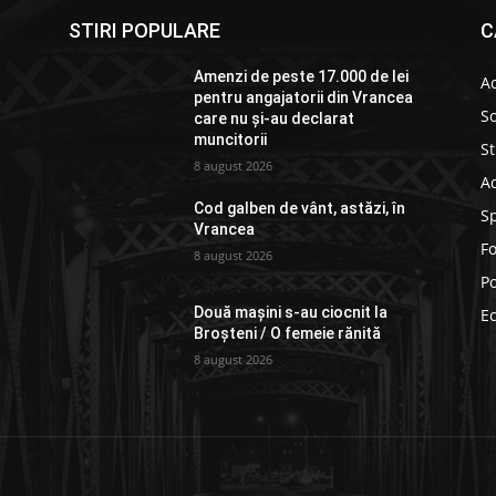
STIRI POPULARE
C
Amenzi de peste 17.000 de lei
Ac
a
pentru angajatorii din Vrancea
So
care nu și-au declarat
muncitorii
St
8 august 2026
Ad
Cod galben de vânt, astăzi, în
S
Vrancea
F
8 august 2026
Po
Două mașini s-au ciocnit la
E
Broșteni / O femeie rănită
8 august 2026