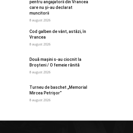
pentru angajatorii din Vrancea
care nu și-au declarat
muncitorii
8 august 2026
Cod galben de vânt, astăzi, în
Vrancea
8 august 2026
Două mașini s-au ciocnit la
Broșteni / O femeie rănită
8 august 2026
Turneu de baschet „Memorial
Mircea Petrișor”
8 august 2026