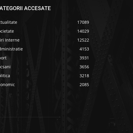
ATEGORII ACCESATE
tualitate
17089
cietate
14029
iri Interne
12522
ministratie
4153
port
3931
ocsani
3656
litica
3218
conomic
2085