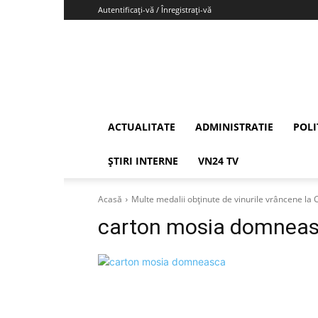
Autentificați-vă / Înregistrați-vă
Vrancea24
ACTUALITATE
ADMINISTRATIE
POLI
ȘTIRI INTERNE
VN24 TV
Acasă
Multe medalii obținute de vinurile vrâncene la 
carton mosia domnea