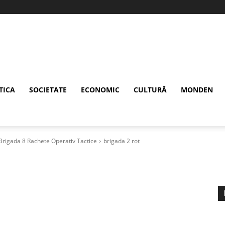
TICA
SOCIETATE
ECONOMIC
CULTURĂ
MONDEN
a Brigada 8 Rachete Operativ Tactice
brigada 2 rot