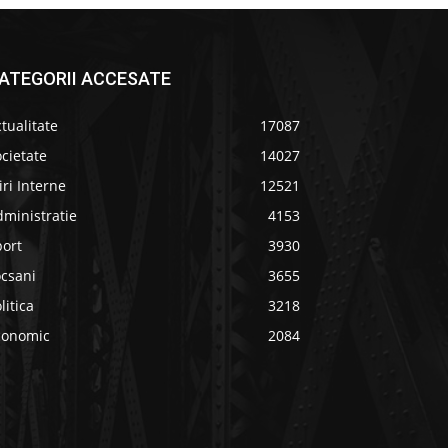
ATEGORII ACCESATE
tualitate
17087
cietate
14027
iri Interne
12521
ministratie
4153
port
3930
ocsani
3655
litica
3218
conomic
2084