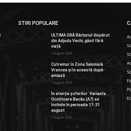
STIRI POPULARE
C
t
ULTIMA ORĂ Bărbatul dispărut
Ac
din Adjudu Vechi, găsit fără
So
viață
7 august 2026
St
Ad
Cutremur în Zona Seismică
Vrancea și în această după-
S
amiază
F
7 august 2026
Po
În atenția șoferilor: Varianta
E
Ocolitoare Bacău (A7) se
închide în perioada 17-31
august
7 august 2026