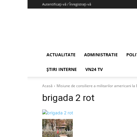
Autentificați-vă / Înregistrați-vă
Vrancea24
ACTUALITATE
ADMINISTRATIE
POLI
ȘTIRI INTERNE
VN24 TV
Acasă
Misiune de consiliere a militarilor americani l
brigada 2 rot