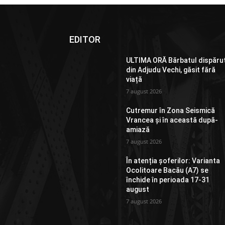
EDITOR
ULTIMA ORĂ Bărbatul dispăru
din Adjudu Vechi, găsit fără
viață
7 august 2026
Cutremur în Zona Seismică
Vrancea și în această după-
amiază
7 august 2026
În atenția șoferilor: Varianta
Ocolitoare Bacău (A7) se
închide în perioada 17-31
august
7 august 2026