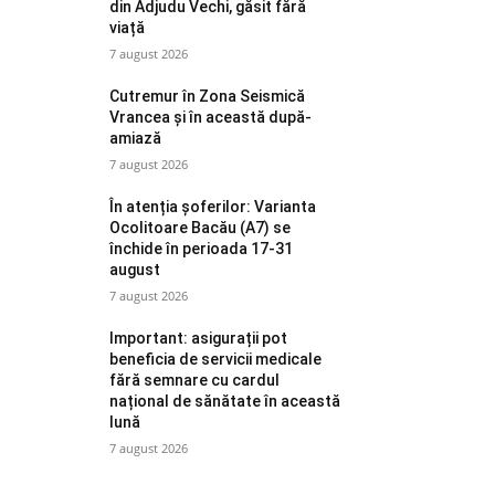
din Adjudu Vechi, găsit fără
viață
7 august 2026
Cutremur în Zona Seismică
Vrancea și în această după-
amiază
7 august 2026
În atenția șoferilor: Varianta
Ocolitoare Bacău (A7) se
închide în perioada 17-31
august
7 august 2026
Important: asigurații pot
beneficia de servicii medicale
fără semnare cu cardul
național de sănătate în această
lună
7 august 2026