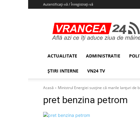
Autentificați-vă / Înregistrați-vă
Vrancea24
ACTUALITATE
ADMINISTRATIE
POLI
ȘTIRI INTERNE
VN24 TV
Acasă
Ministrul Energiei susține că marile lanțuri de b
pret benzina petrom