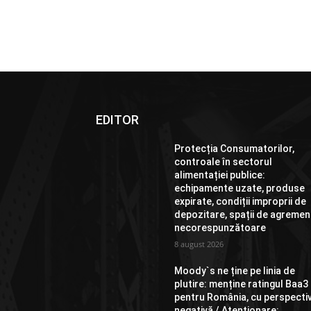
EDITOR
Protecția Consumatorilor,
controale în sectorul
alimentației publice:
echipamente uzate, produse
expirate, condiții improprii de
depozitare, spații de agremen
necorespunzătoare
8 august 2026
Moody`s ne ține pe linia de
plutire: menține ratingul Baa3
pentru România, cu perspecti
negativă / Atenționare: