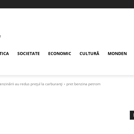
TICA
SOCIETATE
ECONOMIC
CULTURĂ
MONDEN
enzinării au redus prețul la carburanți
pret benzina petrom