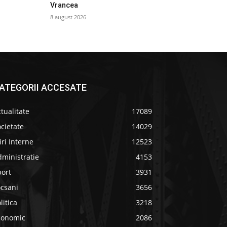
Vrancea
8 august 2026
ATEGORII ACCESATE
tualitate
17089
cietate
14029
iri Interne
12523
ministratie
4153
port
3931
ocsani
3656
litica
3218
conomic
2086