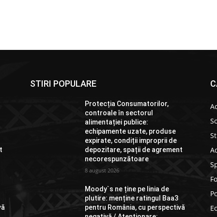
STIRI POPULARE
C
Protecția Consumatorilor,
Ac
controale în sectorul
So
alimentației publice:
echipamente uzate, produse
St
expirate, condiții improprii de
Ad
t
depozitare, spații de agrement
necorespunzătoare
S
8 august 2026
F
Moody`s ne ține pe linia de
Po
plutire: menține ratingul Baa3
vă
pentru România, cu perspectivă
E
negativă / Atenționare: