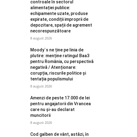
controale în sectorul
alimentației publice:
echipamente uzate, produse
expirate, condiții improprii de
depozitare, spații de agrement
necorespunzătoare
8 august 2026
Moody`s ne ține pe linia de
plutire: menține ratingul Baa3
pentru România, cu perspectivă
negativă / Atenționare:
corupția, riscurile politice și
tentația populismului
8 august 2026
Amenzi de peste 17.000 de lei
pentru angajatorii din Vrancea
care nu și-au declarat
muncitorii
8 august 2026
Cod galben de vânt, astăzi, în