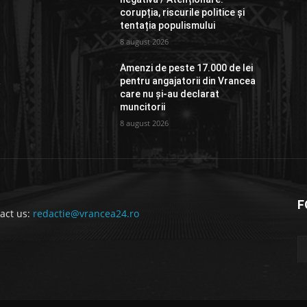
corupția, riscurile politice și
tentația populismului
8 august 2026
Amenzi de peste 17.000 de lei
a
pentru angajatorii din Vrancea
care nu și-au declarat
muncitorii
8 august 2026
F
act us:
redactie@vrancea24.ro