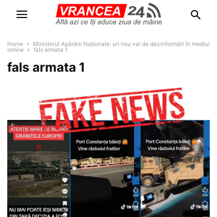
Home
Ministerul Apărării Naționale: un nou val de dezinformări în mediul
online
fals armata 1
fals armata 1