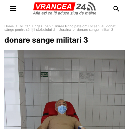
Home
Militarii Brigăzii 282 ”Unirea Principatelor” Focșani au donat
sânge pentru răniții războiului din Ucraina
donare sange militari 3
donare sange militari 3