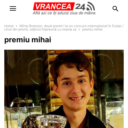
Home
Mihai Bratosin, două premii I la un concurs internațional în Dubai /
Unul din premii, obținut împreună cu mama sa
premiu mihai
premiu mihai