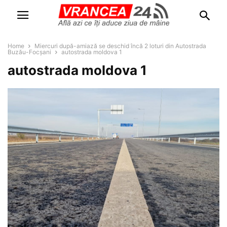
Home
Miercuri după-amiază se deschid încă 2 loturi din Autostrada
Buzău-Focșani
autostrada moldova 1
autostrada moldova 1