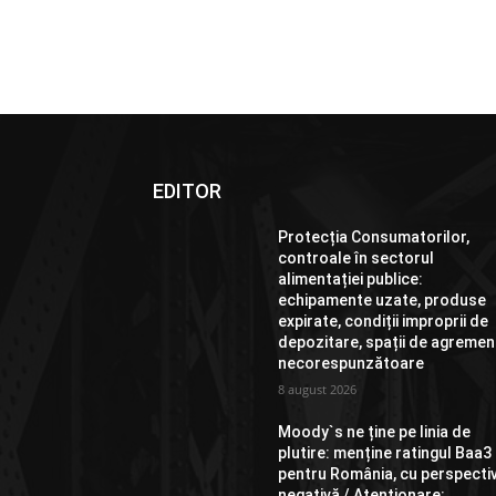
EDITOR
Protecția Consumatorilor,
controale în sectorul
alimentației publice:
echipamente uzate, produse
expirate, condiții improprii de
depozitare, spații de agremen
necorespunzătoare
8 august 2026
Moody`s ne ține pe linia de
plutire: menține ratingul Baa3
pentru România, cu perspecti
negativă / Atenționare: