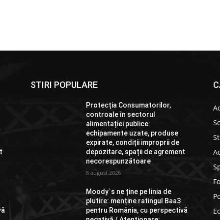
STIRI POPULARE
C
Protecția Consumatorilor,
Ac
controale în sectorul
So
alimentației publice:
echipamente uzate, produse
St
expirate, condiții improprii de
Ad
t
depozitare, spații de agrement
necorespunzătoare
S
8 august 2026
F
Moody`s ne ține pe linia de
Po
plutire: menține ratingul Baa3
vă
pentru România, cu perspectivă
E
negativă / Atenționare: