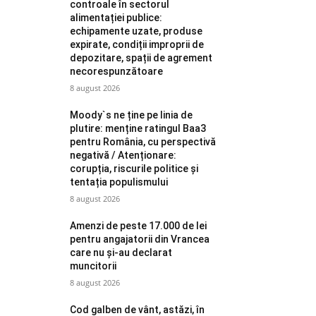
controale în sectorul
alimentației publice:
echipamente uzate, produse
expirate, condiții improprii de
depozitare, spații de agrement
necorespunzătoare
8 august 2026
Moody`s ne ține pe linia de
plutire: menține ratingul Baa3
pentru România, cu perspectivă
negativă / Atenționare:
corupția, riscurile politice și
tentația populismului
8 august 2026
Amenzi de peste 17.000 de lei
pentru angajatorii din Vrancea
care nu și-au declarat
muncitorii
8 august 2026
Cod galben de vânt, astăzi, în