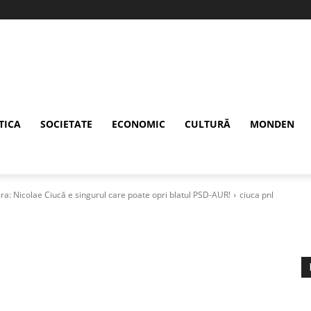
TICA
SOCIETATE
ECONOMIC
CULTURĂ
MONDEN
ra: Nicolae Ciucă e singurul care poate opri blatul PSD-AUR!
ciuca pnl