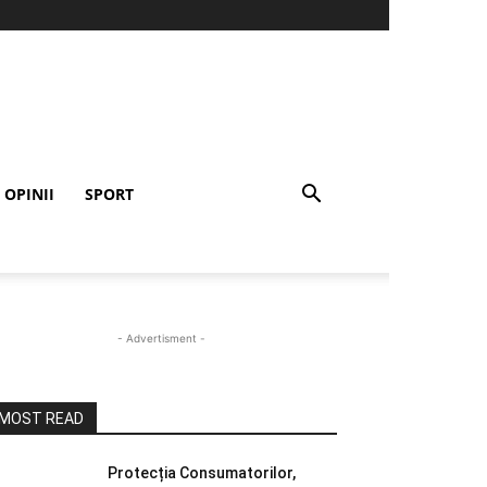
OPINII
SPORT
- Advertisment -
MOST READ
Protecția Consumatorilor,