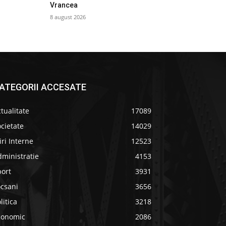
Vrancea
8 august 2026
ATEGORII ACCESATE
tualitate
17089
cietate
14029
iri Interne
12523
ministratie
4153
port
3931
ocsani
3656
litica
3218
conomic
2086