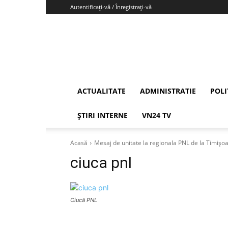
Autentificați-vă / Înregistrați-vă
Vrancea24
ACTUALITATE
ADMINISTRATIE
POLI
ȘTIRI INTERNE
VN24 TV
Acasă
Mesaj de unitate la regionala PNL de la Timișoa
ciuca pnl
Ciucă PNL