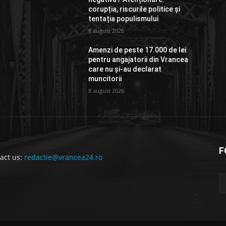
corupția, riscurile politice și
tentația populismului
8 august 2026
Amenzi de peste 17.000 de lei
a
pentru angajatorii din Vrancea
care nu și-au declarat
muncitorii
8 august 2026
F
act us:
redactie@vrancea24.ro