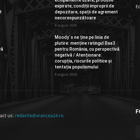
echipamente uzate, produse
expirate, condiții improprii de
E
t
depozitare, spații de agrement
necorespunzătoare
8 august 2026
Moody`s ne ține pe linia de
plutire: menține ratingul Baa3
vă
pentru România, cu perspectivă
negativă / Atenționare:
corupția, riscurile politice și
tentația populismului
8 august 2026
F
act us:
redactie@vrancea24.ro