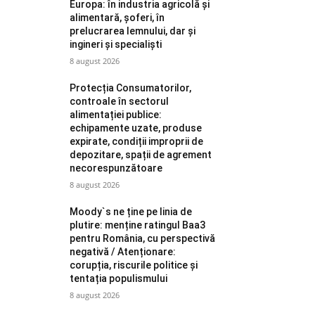
Europa: în industria agricolă și
alimentară, șoferi, în
prelucrarea lemnului, dar și
ingineri și specialiști
8 august 2026
Protecția Consumatorilor,
controale în sectorul
alimentației publice:
echipamente uzate, produse
expirate, condiții improprii de
depozitare, spații de agrement
necorespunzătoare
8 august 2026
Moody`s ne ține pe linia de
plutire: menține ratingul Baa3
pentru România, cu perspectivă
negativă / Atenționare:
corupția, riscurile politice și
tentația populismului
8 august 2026