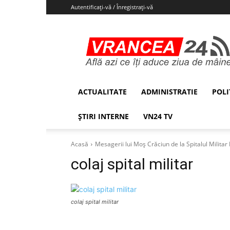
Autentificați-vă / Înregistrați-vă
Vrancea24
ACTUALITATE
ADMINISTRATIE
POLI
ȘTIRI INTERNE
VN24 TV
Acasă
Mesagerii lui Moș Crăciun de la Spitalul Militar F
colaj spital militar
colaj spital militar