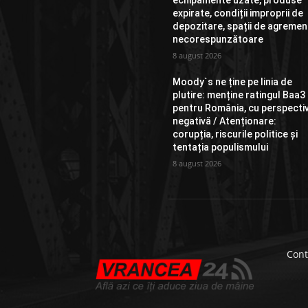
echipamente uzate, produse
expirate, condiții improprii de
depozitare, spații de agremen
necorespunzătoare
8 august 2026
Moody`s ne ține pe linia de
plutire: menține ratingul Baa3
pentru România, cu perspecti
negativă / Atenționare:
corupția, riscurile politice și
tentația populismului
8 august 2026
Cont