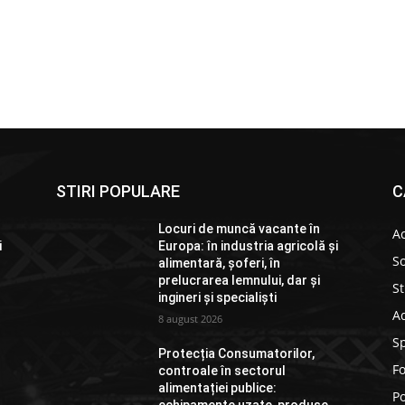
STIRI POPULARE
C
Locuri de muncă vacante în
Ac
i
Europa: în industria agricolă și
So
alimentară, șoferi, în
prelucrarea lemnului, dar și
St
ingineri și specialiști
Ad
8 august 2026
S
Protecția Consumatorilor,
F
controale în sectorul
alimentației publice:
Po