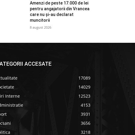
Amenzi de peste 17.000 de lei
pentru angajatorii din Vrancea
care nu și-au declarat
muncitorii
8 august 2026
ATEGORII ACCESATE
tualitate
17089
cietate
14029
iri Interne
12523
ministratie
4153
port
3931
ocsani
3656
litica
3218