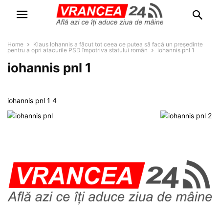
Home
Klaus Iohannis a făcut tot ceea ce putea să facă un președinte
pentru a opri atacurile PSD împotriva statului român
iohannis pnl 1
iohannis pnl 1
iohannis pnl 1 4