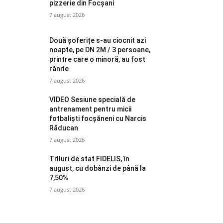
pizzerie din Focșani
7 august 2026
Două șoferițe s-au ciocnit azi
noapte, pe DN 2M / 3 persoane,
printre care o minoră, au fost
rănite
7 august 2026
VIDEO Sesiune specială de
antrenament pentru micii
fotbaliști focșăneni cu Narcis
Răducan
7 august 2026
Titluri de stat FIDELIS, în
august, cu dobânzi de până la
7,50%
7 august 2026