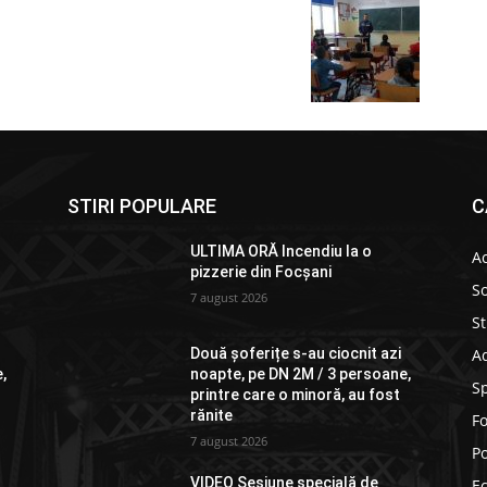
STIRI POPULARE
C
ULTIMA ORĂ Incendiu la o
Ac
pizzerie din Focșani
So
7 august 2026
St
Ad
Două șoferițe s-au ciocnit azi
,
noapte, pe DN 2M / 3 persoane,
S
printre care o minoră, au fost
rănite
F
7 august 2026
Po
VIDEO Sesiune specială de
E