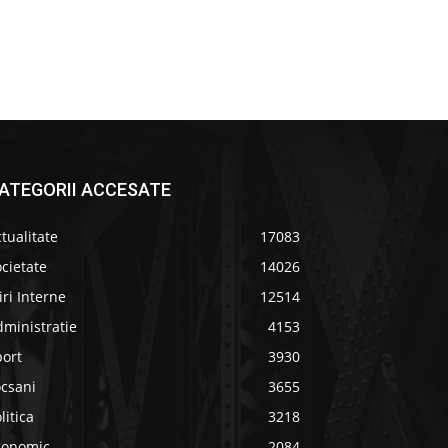
ATEGORII ACCESATE
tualitate
17083
cietate
14026
iri Interne
12514
ministratie
4153
port
3930
ocsani
3655
litica
3218
conomic
2084