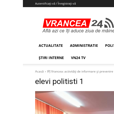
Autentificați-vă / Înregistrați-vă
Vrancea24
ACTUALITATE
ADMINISTRATIE
POLI
ȘTIRI INTERNE
VN24 TV
Acasă
IPJ Vrancea: activități de informare și prevenire 
elevi politisti 1