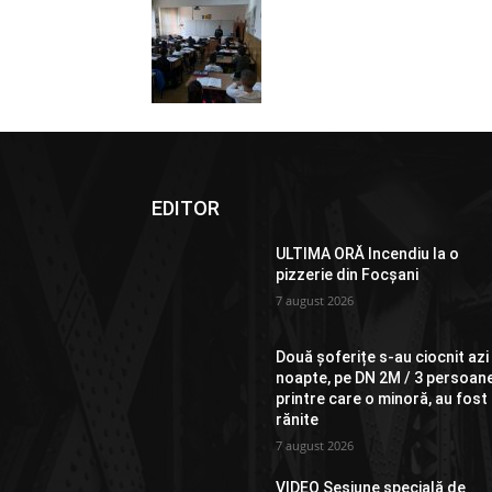
EDITOR
ULTIMA ORĂ Incendiu la o
pizzerie din Focșani
7 august 2026
Două șoferițe s-au ciocnit azi
noapte, pe DN 2M / 3 persoane
printre care o minoră, au fost
rănite
7 august 2026
VIDEO Sesiune specială de