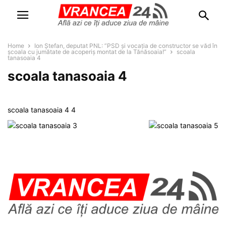
Home
Ion Ștefan, deputat PNL: ”PSD și vocația de constructor se văd în
școala cu jumătate de acoperiș montat de la Tănăsoaia!”
scoala
tanasoaia 4
scoala tanasoaia 4
scoala tanasoaia 4 4