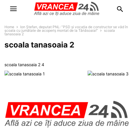
Home
Ion Ștefan, deputat PNL: ”PSD și vocația de constructor se văd în
școala cu jumătate de acoperiș montat de la Tănăsoaia!”
scoala
tanasoaia 2
scoala tanasoaia 2
scoala tanasoaia 2 4