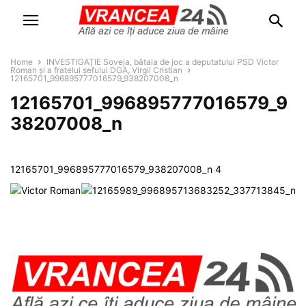
Home
INVESTIGAŢIE Soveja, bătaia de joc a deputatului PSD Victor
Roman şi a fratelui şefului DGA, Virgil Cristian
12165701_996895777016579_938207008_n
12165701_996895777016579_9
38207008_n
12165701_996895777016579_938207008_n 4