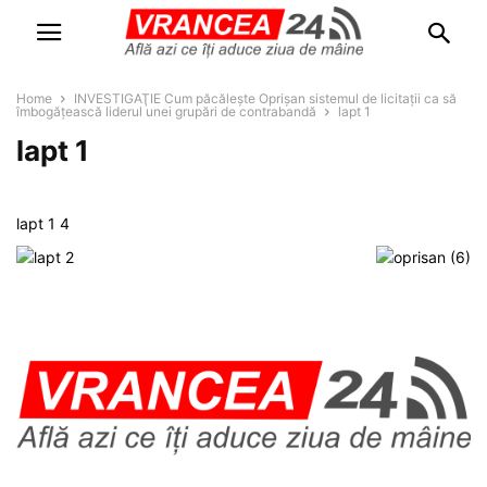
Home
INVESTIGAŢIE Cum păcăleşte Oprişan sistemul de licitaţii ca să
îmbogăţească liderul unei grupări de contrabandă
lapt 1
lapt 1
lapt 1 4