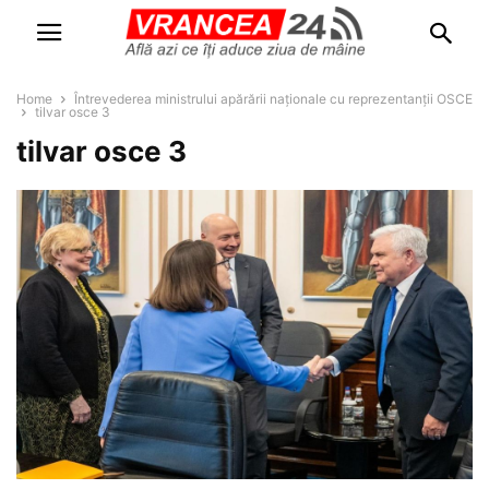
Home
Întrevederea ministrului apărării naționale cu reprezentanții OSCE
tilvar osce 3
tilvar osce 3