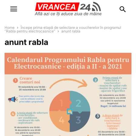
Home
Începe prima etapă de selectare a voucherelor în programul
”Rabla pentru electrocasnice”
anunt rabla
anunt rabla