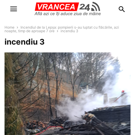
Home
Incendiul de la Lepșa: pompierii s-au luptat cu flăcările, azi
noapte, timp de aproape 7 ore
incendiu 3
incendiu 3