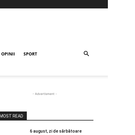
OPINII
SPORT
- Advertisment -
MOST READ
6 august, zi de sărbătoare