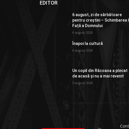
EDITOR
6 august, zi de sărbătoare
pentru creștini – Schimbarea 
Față a Domnului
6 august 2026
Înapoi la cultură
6 august 2026
Un copil din Răcoasa a plecat
de acasă și nu a mai revenit
5 august 2026
Cont