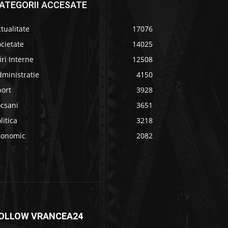
ATEGORII ACCESATE
tualitate
17076
cietate
14025
iri Interne
12508
ministratie
4150
port
3928
ocsani
3651
litica
3218
conomic
2082
OLLOW VRANCEA24