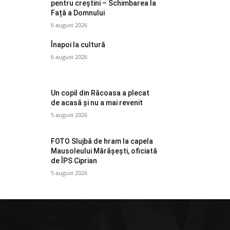
pentru creștini – Schimbarea la
Față a Domnului
6 august 2026
Înapoi la cultură
6 august 2026
Un copil din Răcoasa a plecat
de acasă și nu a mai revenit
5 august 2026
FOTO Slujbă de hram la capela
Mausoleului Mărășești, oficiată
de ÎPS Ciprian
5 august 2026