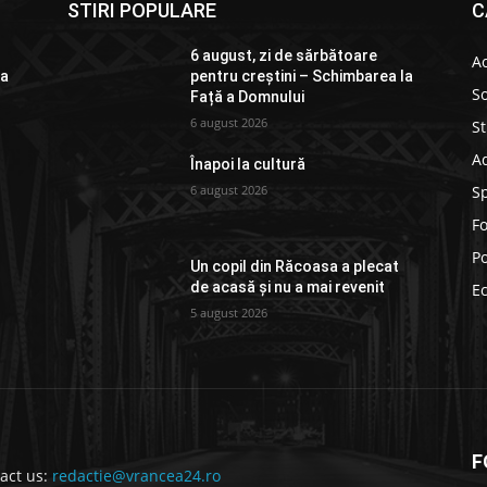
STIRI POPULARE
C
6 august, zi de sărbătoare
Ac
la
pentru creștini – Schimbarea la
So
Față a Domnului
6 august 2026
St
Ad
Înapoi la cultură
6 august 2026
S
F
Po
Un copil din Răcoasa a plecat
de acasă și nu a mai revenit
E
5 august 2026
F
act us:
redactie@vrancea24.ro