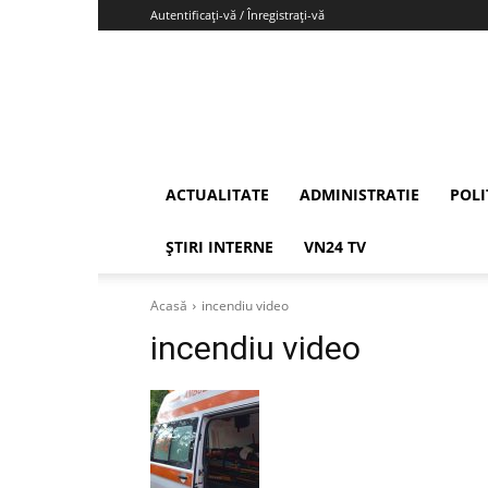
Autentificați-vă / Înregistrați-vă
Vrancea24
ACTUALITATE
ADMINISTRATIE
POLI
ȘTIRI INTERNE
VN24 TV
Acasă
incendiu video
incendiu video