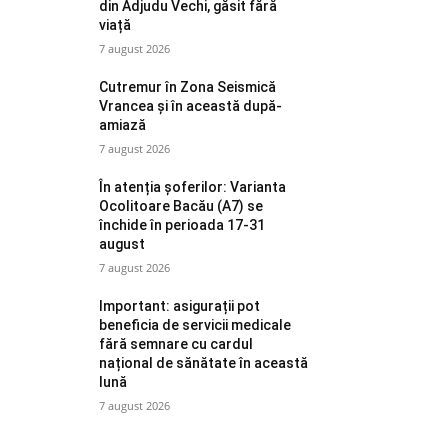
din Adjudu Vechi, găsit fără
viață
7 august 2026
Cutremur în Zona Seismică
Vrancea și în această după-
amiază
7 august 2026
În atenția șoferilor: Varianta
Ocolitoare Bacău (A7) se
închide în perioada 17-31
august
7 august 2026
Important: asigurații pot
beneficia de servicii medicale
fără semnare cu cardul
național de sănătate în această
lună
7 august 2026