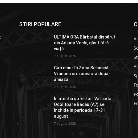
STIRI POPULARE
C
t
ULTIMA ORĂ Bărbatul dispărut
Ac
din Adjudu Vechi, găsit fără
So
viață
7 august 2026
St
Ad
Cutremur în Zona Seismică
Vrancea și în această după-
S
amiază
F
7 august 2026
Po
În atenția șoferilor: Varianta
E
Ocolitoare Bacău (A7) se
închide în perioada 17-31
august
7 august 2026