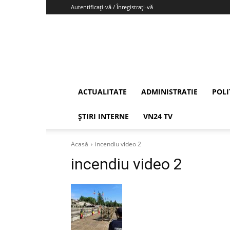
Autentificați-vă / Înregistrați-vă
Vrancea24
ACTUALITATE
ADMINISTRATIE
POLI
ȘTIRI INTERNE
VN24 TV
Acasă
incendiu video 2
incendiu video 2