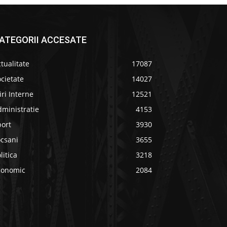
ATEGORII ACCESATE
tualitate
17087
cietate
14027
iri Interne
12521
ministratie
4153
port
3930
ocsani
3655
litica
3218
conomic
2084