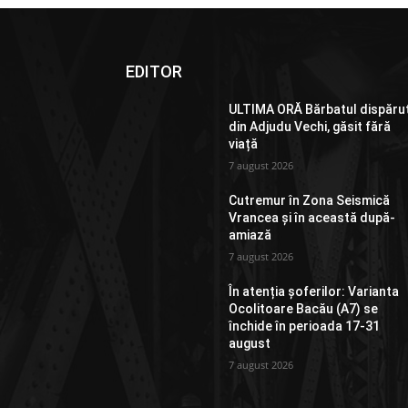
EDITOR
ULTIMA ORĂ Bărbatul dispăru
din Adjudu Vechi, găsit fără
viață
7 august 2026
Cutremur în Zona Seismică
Vrancea și în această după-
amiază
7 august 2026
În atenția șoferilor: Varianta
Ocolitoare Bacău (A7) se
închide în perioada 17-31
august
7 august 2026