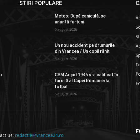
STIRI POPULARE
C
Meteo: După caniculă, se
Ac
anunță furtuni
So
6 august 2026
St
Ad
Un nou accident pe drumurile
din Vrancea / Un copil rănit
S
6 august 2026
F
Po
n
CSM Adjud 1946 s-a calificat în
turul 3 al Cupei României la
E
fotbal
6 august 2026
F
act us:
redactie@vrancea24.ro