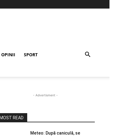
OPINII
SPORT
- Advertisment -
MOST READ
Meteo: După caniculă, se