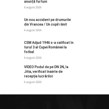
anunță furtuni
6 august 2026
Un nou accident pe drumurile
din Vrancea / Un copil rănit
6 august 2026
CSM Adjud 1946 s-a calificat în
turul 3 al Cupei României la
fotbal
6 august 2026
VIDEO Podul de pe DN 2N, la
Jitia, verificat înainte de
recepția lucrărilor
6 august 2026