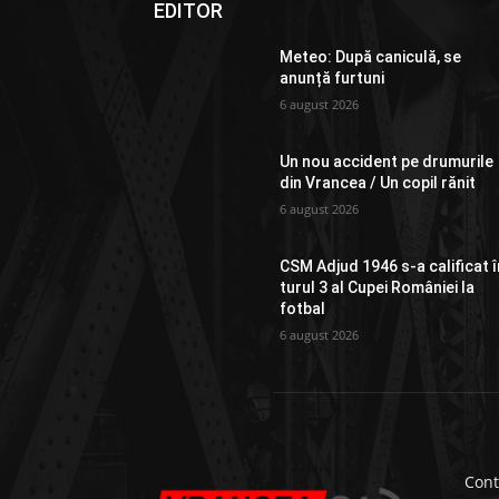
EDITOR
Meteo: După caniculă, se
anunță furtuni
6 august 2026
Un nou accident pe drumurile
din Vrancea / Un copil rănit
6 august 2026
CSM Adjud 1946 s-a calificat î
turul 3 al Cupei României la
fotbal
6 august 2026
Cont