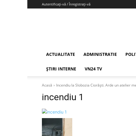
Autentificați-vă / Înregistrați-vă
Vrancea24
ACTUALITATE
ADMINISTRATIE
POLI
ȘTIRI INTERNE
VN24 TV
Acasă
Incendiu la Slobozia Ciorăști. Arde un atelier m
incendiu 1