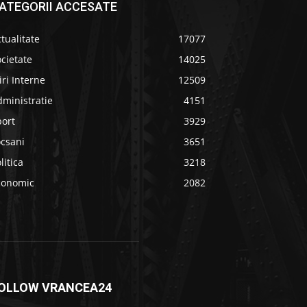
ATEGORII ACCESATE
tualitate
17077
cietate
14025
iri Interne
12509
ministratie
4151
port
3929
ocsani
3651
litica
3218
conomic
2082
OLLOW VRANCEA24