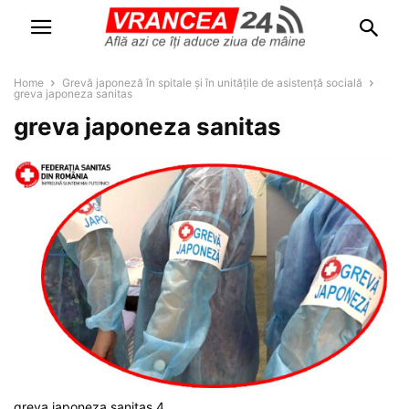
Home
Grevă japoneză în spitale și în unitățile de asistență socială
greva japoneza sanitas
greva japoneza sanitas
greva japoneza sanitas 4