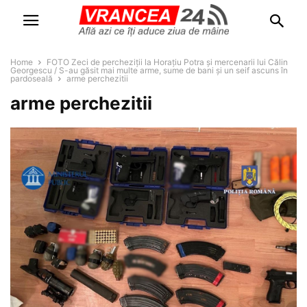
Home
FOTO Zeci de percheziții la Horațiu Potra și mercenarii lui Călin
Georgescu / S-au găsit mai multe arme, sume de bani și un seif ascuns în
pardoseală
arme perchezitii
arme perchezitii