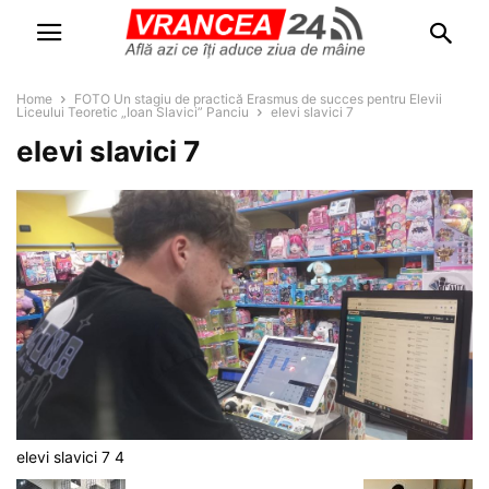
Home
FOTO Un stagiu de practică Erasmus de succes pentru Elevii
Liceului Teoretic „Ioan Slavici” Panciu
elevi slavici 7
elevi slavici 7
elevi slavici 7 4