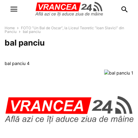
Home
FOTO ”Un Bal de Oscar”, la Liceul Teoretic ”Ioan Slavici” din
Panciu
bal panciu
bal panciu
bal panciu 4